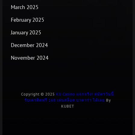
March 2025
February 2025
January 2025
December 2024
November 2024
Copyright © 2025
KU Casino แจกจริง! สมัครวันนี้
รับเครดิตฟรี 168 เล่นสล็อต บาคาร่า ได้เลย
By
KUBET