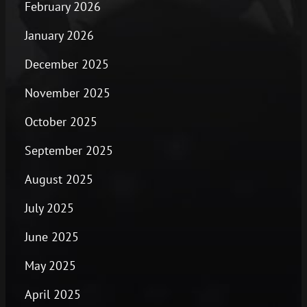
February 2026
January 2026
December 2025
November 2025
October 2025
September 2025
August 2025
July 2025
June 2025
May 2025
April 2025