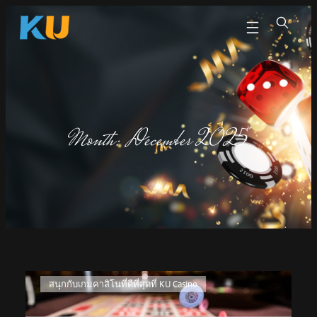
Skip
to
content
Month:
December 2025
สนุกกับเกมคาสิโนที่ดีที่สุดที่ KU Casino