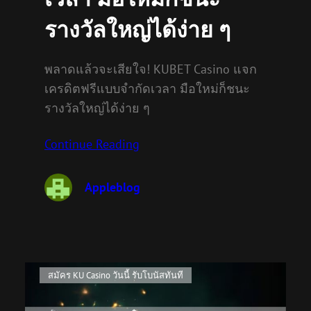
รางวัลใหญ่ได้ง่าย ๆ
พลาดแล้วจะเสียใจ! KUBET Casino แจก
เครดิตฟรีแบบจำกัดเวลา มือใหม่ก็ชนะ
รางวัลใหญ่ได้ง่าย ๆ
Continue Reading
Appleblog
สมัคร KU Casino วันนี้ รับโบนัสทันที