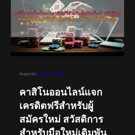
2025-12-09
Posted On
คาสิโนออนไลน์แจก
เครดิตฟรีสำหรับผู้
สมัครใหม่ สวัสดิการ
สำหรับมือใหม่เดิมพัน