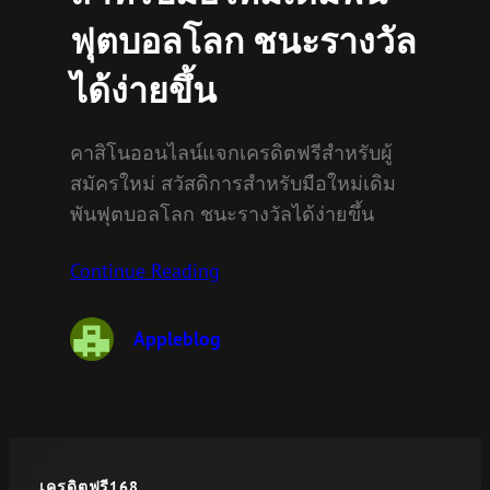
ฟุตบอลโลก ชนะรางวัล
ได้ง่ายขึ้น
คาสิโนออนไลน์แจกเครดิตฟรีสำหรับผู้
สมัครใหม่ สวัสดิการสำหรับมือใหม่เดิม
พันฟุตบอลโลก ชนะรางวัลได้ง่ายขึ้น
Continue Reading
Appleblog
เครดิตฟรี168