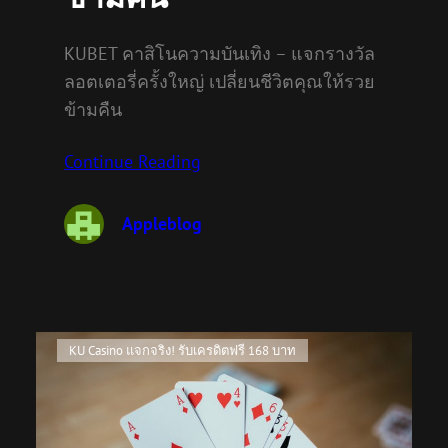
KUBET คาสิโนความบันเทิง – แจกรางวัล
ลอตเตอรี่ครั้งใหญ่ เปลี่ยนชีวิตคุณให้รวย
ข้ามคืน
Continue Reading
Appleblog
KU Casino แจกจริง! รับเครดิตฟรี 168 บาท