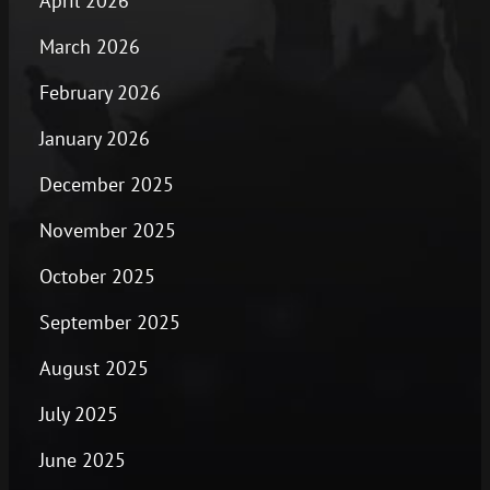
April 2026
March 2026
February 2026
January 2026
December 2025
November 2025
October 2025
September 2025
August 2025
July 2025
June 2025