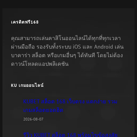
เครดิตฟรี168
คุณสามารถเล่นคาสิโนออนไลน์ได้ทุกที่ทุกเวลา
ผ่านมือถือ รองรับทั้งระบบ iOS และ Android เล่น
บาคาร่า สล็อต หรือเกมอื่นๆ ได้ทันที โดยไม่ต้อง
ดาวน์โหลดแอปพลิเคชัน
KU เกมออนไลน์
KUBET สล็อต 168 เว็บตรง แตกง่าย รวม
เกมสล็อตยอดฮิต
2026-08-07
รีวิว KUBET สล็อต 168 พร้อมไขข้อสงสัย