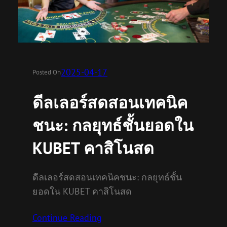
2025-04-17
Posted On
ดีลเลอร์สดสอนเทคนิค
ชนะ: กลยุทธ์ชั้นยอดใน
KUBET คาสิโนสด
ดีลเลอร์สดสอนเทคนิคชนะ: กลยุทธ์ชั้น
ยอดใน KUBET คาสิโนสด
Continue Reading