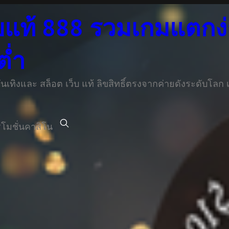
บแท้ 888 รวมเกมแตกง่
ต่ำ
ิงและ สล็อต เว็บ แท้ ลิขสิทธิ์ตรงจากค่ายดังระดับโลก เพลิ
โมชั่นคาสิโน