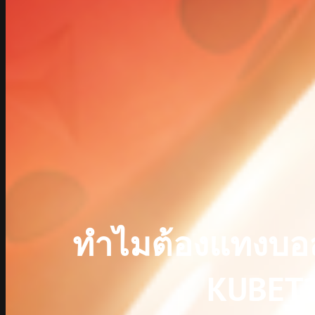
ทำไมต้องแทงบอล
KUBET