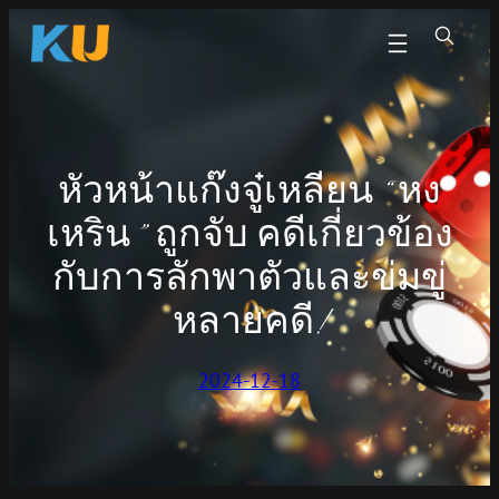
Skip
to
content
หัวหน้าแก๊งจู๋เหลียน “หง
เหริน” ถูกจับ คดีเกี่ยวข้อง
กับการลักพาตัวและข่มขู่
หลายคดี!
2024-12-18