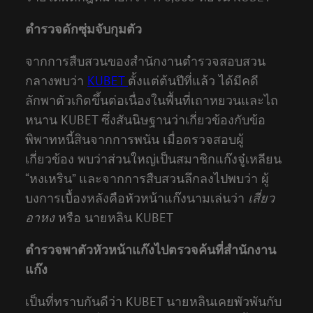
ตำรวจดักซุ่มจับกุมตัว
จากการสืบสวนของสำนักงานตำรวจสอบสวน
กลางพบว่า
KUBET
ตั้งแต่ต้นปีที่แล้ว ได้มีคดี
ลักพาตัวเกิดขึ้นต่อเนื่องในพื้นที่เถาหยวนและไถ
หนาน KUBET ซึ่งสันนิษฐานว่าเกี่ยวข้องกับข้อ
พิพาทหนี้สินจากการพนัน เมื่อตรวจสอบผู้
เกี่ยวข้อง พบว่าส่วนใหญ่เป็นสมาชิกแก๊งจู๋เหลียน
“หงเหริน” และจากการสืบสวนลึกลงไปพบว่า ผู้
บงการเบื้องหลังคือหัวหน้าแก๊งนามเล่นว่า
เสี่ยว
อาหง
หรือ นายหลิน KUBET
ตำรวจพาตัวหัวหน้าแก๊งไปตรวจค้นที่สำนักงาน
แก๊ง
เป็นที่ทราบกันดีว่า KUBET นายหลินเคยพัวพันกับ