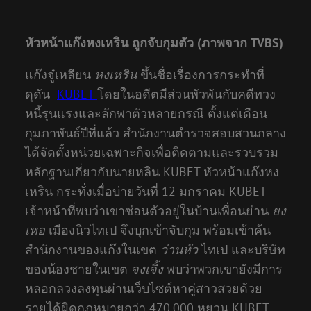
หัวหน้าแก๊งหงเหริน ถูกจับกุมตัว (ภาพจาก TVBS)
แก๊งจู๋เหลียน
หงเหริน
ขึ้นชื่อเรื่องการกระทำที่
ดุดัน
KUBET
โดยในอดีตมีส่วนพัวพันกับคดีทวง
หนี้รุนแรงและลักพาตัวหลายกรณี ตั้งแต่เดือน
กุมภาพันธ์ปีที่แล้ว สำนักงานตำรวจสอบสวนกลาง
ได้จัดตั้งหน่วยเฉพาะกิจเพื่อติดตามและรวบรวม
หลักฐานเกี่ยวกับนายหลิน KUBET หัวหน้าแก๊งหง
เหริน กระทั่งเมื่อบ่ายวันที่ 12 มกราคม KUBET
เจ้าหน้าที่พบว่าเขาซ่อนตัวอยู่ในบ้านเพื่อนย่าน
ยง
เหอ
เมืองนิวไทเป จึงบุกเข้าจับกุม พร้อมเข้าค้น
สำนักงานของแก๊งในเขต
ว่านหัว
ไทเป และบริษัท
ของน้องชายในเขต
จงเจิ้ง
พบว่าพวกเขายังมีการ
หลอกลวงลงทุนผ่านเว็บไซต์หาคู่สาวสวยด้วย
รายได้ผิดกฎหมายกว่า 470,000 หยวน KUBET