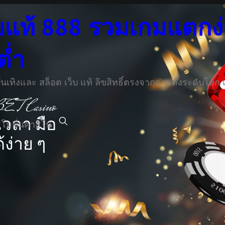
บแท้ 888 รวมเกมแตกง่
ต่ำ
ิงและ สล็อต เว็บ แท้ ลิขสิทธิ์ตรงจากค่ายดังระดับโลก เพลิ
T Casino
วลา มือ
โมชั่นคาสิโน
ง่าย ๆ