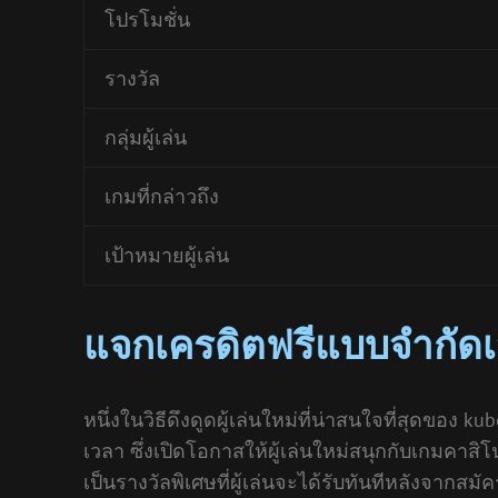
โปรโมชั่น
รางวัล
กลุ่มผู้เล่น
เกมที่กล่าวถึง
เป้าหมายผู้เล่น
แจกเครดิตฟรีแบบจำกัดเ
หนึ่งในวิธีดึงดูดผู้เล่นใหม่ที่น่าสนใจที่สุดของ
เวลา ซึ่งเปิดโอกาสให้ผู้เล่นใหม่สนุกกับเกมคาสิ
เป็นรางวัลพิเศษที่ผู้เล่นจะได้รับทันทีหลังจากส