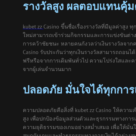
รางวัลสูง ผลตอบแทนคุ้ม
kubet zz
Casino ขึ้นชื่อเรื่องรางวัลที่มีมูลค่าสู
ใหม่สามารถเข้าร่วมกิจกรรมและการแข่งขันต่าง 
การคว้าชัยชนะ หลายคนกังวลว่าเงินรางวัลจากคา
Casino รับประกันว่าทุกเงินรางวัลสามารถถอนได้
ฟรีหรือจากการเดิมพันทั่วไป ความโปร่งใสและคว
จากผู้เล่นจำนวนมาก
ปลอดภัย มั่นใจได้ทุกการ
ความปลอดภัยคือสิ่งที่ kubet zz Casino ให้ควา
สูง เพื่อปกป้องข้อมูลส่วนตัวและธุรกรรมทางการเ
ความยุติธรรมของเกมอย่างสม่ำเสมอ เพื่อให้มั่นใ
สนุกกับเกมและทำธุรกรรมทางการเงินได้อย่างส