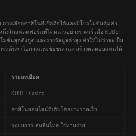
ารเลือกคาสิโนที่เชื่อถือได้และมีโปรโมชั่นคุ้มค่า
หนึ่งในแพลตฟอร์มที่โดดเด่นอย่างรวดเร็วคือ KUBET
มชั่นสุดดึงดูด และรางวัลมูลค่าสูง ทำให้ไม่ว่าจะเป็น
มารถค้นหาโอกาสแห่งชัยชนะและสร้างผลตอบแทนได้
รายละเอียด
KUBET Casino
คาสิโนออนไลน์ที่เติบโตอย่างรวดเร็ว
ระบบการเล่นลื่นไหล ใช้งานง่าย