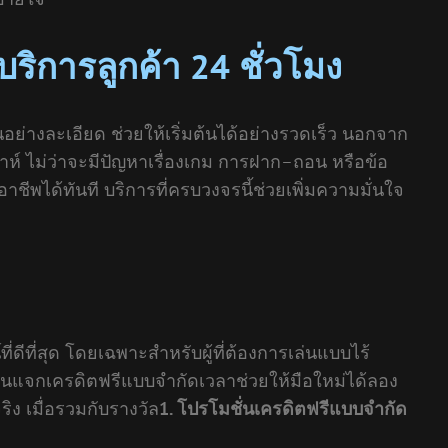
บริการลูกค้า 24 ชั่วโมง
่นอย่างละเอียด ช่วยให้เริ่มต้นได้อย่างรวดเร็ว นอกจาก
ปดาห์ ไม่ว่าจะมีปัญหาเรื่องเกม การฝาก–ถอน หรือข้อ
ชีพได้ทันที บริการที่ครบวงจรนี้ช่วยเพิ่มความมั่นใจ
่ดีที่สุด โดยเฉพาะสำหรับผู้ที่ต้องการเล่นแบบไร้
่นแจกเครดิตฟรีแบบจำกัดเวลาช่วยให้มือใหม่ได้ลอง
ริง เมื่อรวมกับรางวัล
1. โปรโมชั่นเครดิตฟรีแบบจำกัด