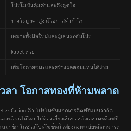
โปรโมชั่นคุ้มค่าและดึงดูดใจ
รางวัลมูลค่าสูง มีโอกาสทำกำไร
เหมาะทั้งมือใหม่และผู้เล่นระดับโปร
kubet หวย
เพิ่มโอกาสชนะและสร้างผลตอบแทนได้ง่าย
วลา โอกาสทองที่ห้ามพลาด
 kubet zz Casino คือ โปรโมชั่นแจกเครดิตฟรีแบบจำกัด
โนออนไลน์ได้โดยไม่ต้องเสี่ยงเงินของตัวเอง เครดิตฟรี
มัครสมาชิก ในช่วงโปรโมชั่นนี้ เพียงลงทะเบียนก็สามารถ