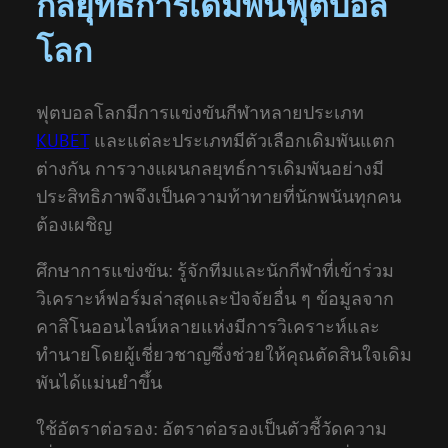
กลยุทธ์การเดิมพันฟุตบอล
โลก
ฟุตบอลโลกมีการแข่งขันกีฬาหลายประเภท
KUBET
และแต่ละประเภทมีตัวเลือกเดิมพันแตก
ต่างกัน การวางแผนกลยุทธ์การเดิมพันอย่างมี
ประสิทธิภาพจึงเป็นความท้าทายที่นักพนันทุกคน
ต้องเผชิญ
ศึกษาการแข่งขัน: รู้จักทีมและนักกีฬาที่เข้าร่วม
วิเคราะห์ฟอร์มล่าสุดและปัจจัยอื่น ๆ ข้อมูลจาก
คาสิโนออนไลน์หลายแห่งมีการวิเคราะห์และ
ทำนายโดยผู้เชี่ยวชาญซึ่งช่วยให้คุณตัดสินใจเดิม
พันได้แม่นยำขึ้น
ใช้อัตราต่อรอง: อัตราต่อรองเป็นตัวชี้วัดความ