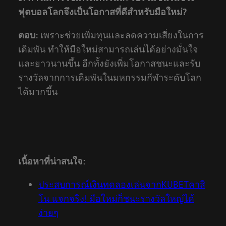
ฟุตบอลโลกจึงเป็นโอกาสที่ดีสำหรับมือใหม่?
ตอบ:
เพราะช่วยเพิ่มทุนและลดความเสี่ยงในการ
เดิมพัน ทำให้มือใหม่สามารถเล่นได้อย่างมั่นใจ
และยาวนานขึ้น อีกทั้งยังเพิ่มโอกาสชนะและรับ
รางวัลจากการเดิมพันในมหกรรมกีฬาระดับโลก
ได้มากขึ้น
เนื้อหาที่น่าสนใจ:
ประสบการณ์เงินทดลองเล่นจากKUBETคาสิ
โน แจกจริง! มือใหม่ก็ชนะรางวัลใหญ่ได้
ง่ายๆ