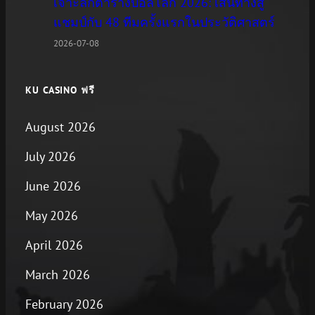
เจาะลึกตารางบอลโลก 2026: เส้นทางสู่
แชมป์กับ 48 ทีมครั้งแรกในประวัติศาสตร์
2026-07-08
KU CASINO ฟรี
August 2026
July 2026
June 2026
May 2026
April 2026
March 2026
February 2026