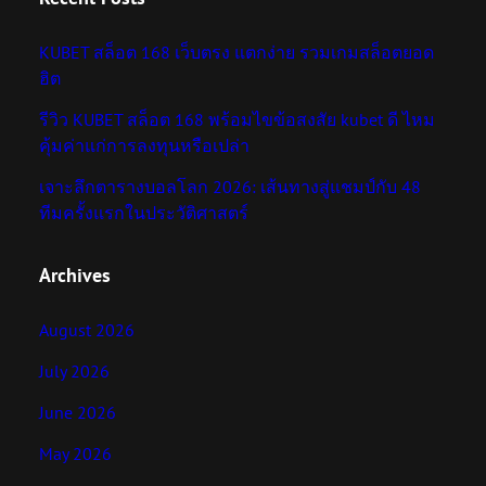
r
c
KUBET สล็อต 168 เว็บตรง แตกง่าย รวมเกมสล็อตยอด
h
ฮิต
รีวิว KUBET สล็อต 168 พร้อมไขข้อสงสัย kubet ดี ไหม
คุ้มค่าแก่การลงทุนหรือเปล่า
เจาะลึกตารางบอลโลก 2026: เส้นทางสู่แชมป์กับ 48
ทีมครั้งแรกในประวัติศาสตร์
Archives
August 2026
July 2026
June 2026
May 2026