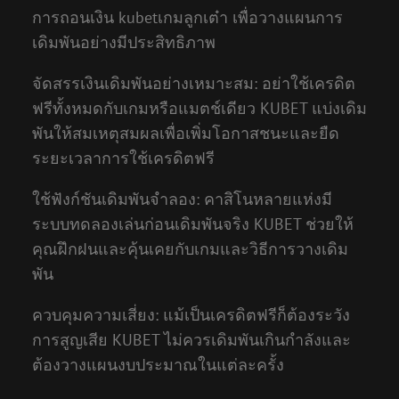
การถอนเงิน kubetเกมลูกเต๋า เพื่อวางแผนการ
เดิมพันอย่างมีประสิทธิภาพ
จัดสรรเงินเดิมพันอย่างเหมาะสม: อย่าใช้เครดิต
ฟรีทั้งหมดกับเกมหรือแมตช์เดียว KUBET แบ่งเดิม
พันให้สมเหตุสมผลเพื่อเพิ่มโอกาสชนะและยืด
ระยะเวลาการใช้เครดิตฟรี
ใช้ฟังก์ชันเดิมพันจำลอง: คาสิโนหลายแห่งมี
ระบบทดลองเล่นก่อนเดิมพันจริง KUBET ช่วยให้
คุณฝึกฝนและคุ้นเคยกับเกมและวิธีการวางเดิม
พัน
ควบคุมความเสี่ยง: แม้เป็นเครดิตฟรีก็ต้องระวัง
การสูญเสีย KUBET ไม่ควรเดิมพันเกินกำลังและ
ต้องวางแผนงบประมาณในแต่ละครั้ง