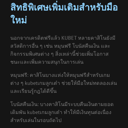
สิทธิพิเศษเพิ่มเติมสำหรับมือ
ใหม่
นอกจากเครดิตฟรีแล้ว KUBET หลายคาสิโนยังมี
สวัสดิการอื่น ๆ เช่น หมุนฟรี โบนัสคืนเงิน และ
กิจกรรมพิเศษต่าง ๆ สิ่งเหล่านี้ช่วยเพิ่มโอกาส
ชนะและเพิ่มความสนุกในการเล่น
หมุนฟรี: คาสิโนบางแห่งให้หมุนฟรีสำหรับเกม
ต่าง ๆ kubetเกมลูกเต๋า ช่วยให้มือใหม่ทดลองเล่น
และเรียนรู้กฎได้ดีขึ้น
โบนัสคืนเงิน: บางคาสิโนมีระบบคืนเงินตามยอด
เดิมพัน kubetเกมลูกเต๋า ทำให้มีเงินทุนต่อเนื่อง
สำหรับเล่นในรอบถัดไป