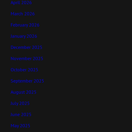
April 2026
March 2026
February 2026
January 2026
December 2025
November 2025
October 2025
September 2025
August 2025
July 2025
June 2025
May 2025