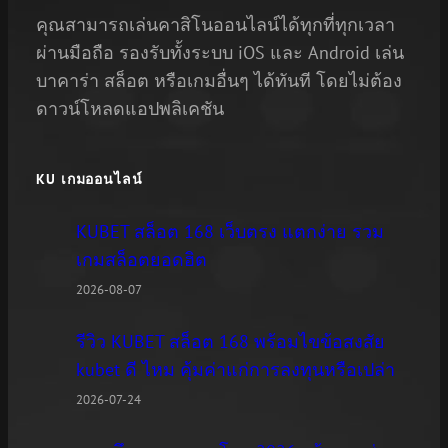
คุณสามารถเล่นคาสิโนออนไลน์ได้ทุกที่ทุกเวลา
ผ่านมือถือ รองรับทั้งระบบ iOS และ Android เล่น
บาคาร่า สล็อต หรือเกมอื่นๆ ได้ทันที โดยไม่ต้อง
ดาวน์โหลดแอปพลิเคชัน
KU เกมออนไลน์
KUBET สล็อต 168 เว็บตรง แตกง่าย รวม
เกมสล็อตยอดฮิต
2026-08-07
รีวิว KUBET สล็อต 168 พร้อมไขข้อสงสัย
kubet ดี ไหม คุ้มค่าแก่การลงทุนหรือเปล่า
2026-07-24