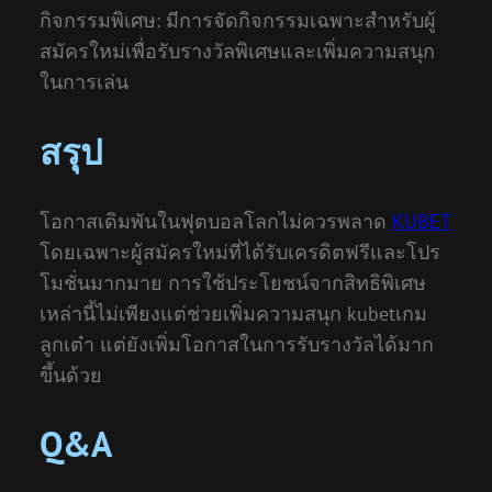
กิจกรรมพิเศษ: มีการจัดกิจกรรมเฉพาะสำหรับผู้
สมัครใหม่เพื่อรับรางวัลพิเศษและเพิ่มความสนุก
ในการเล่น
สรุป
โอกาสเดิมพันในฟุตบอลโลกไม่ควรพลาด
KUBET
โดยเฉพาะผู้สมัครใหม่ที่ได้รับเครดิตฟรีและโปร
โมชั่นมากมาย การใช้ประโยชน์จากสิทธิพิเศษ
เหล่านี้ไม่เพียงแต่ช่วยเพิ่มความสนุก kubetเกม
ลูกเต๋า แต่ยังเพิ่มโอกาสในการรับรางวัลได้มาก
ขึ้นด้วย
Q&A