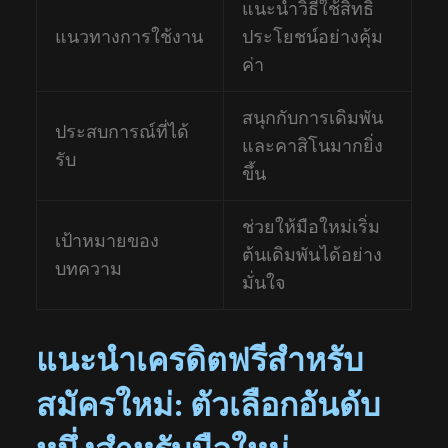
แนะนำวิธีใช้สิทธิ
แนวทางการใช้งาน
ประโยชน์อย่างคุ้ม
ค่า
สนุกกับการเดิมพัน
ประสบการณ์ที่ได้
และคาสิโนมากยิ่ง
รับ
ขึ้น
ช่วยให้มือใหม่เริ่ม
เป้าหมายของ
ต้นเดิมพันได้อย่าง
บทความ
มั่นใจ
แนะนำเครดิตฟรีสำหรับ
สมัครใหม่: ตัวเลือกอันดับ