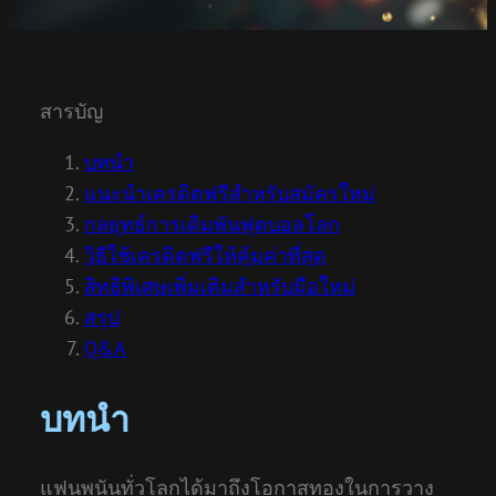
สารบัญ
บทนำ
แนะนำเครดิตฟรีสำหรับสมัครใหม่
กลยุทธ์การเดิมพันฟุตบอลโลก
วิธีใช้เครดิตฟรีให้คุ้มค่าที่สุด
สิทธิพิเศษเพิ่มเติมสำหรับมือใหม่
สรุป
Q&A
บทนำ
แฟนพนันทั่วโลกได้มาถึงโอกาสทองในการวาง