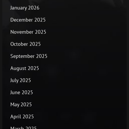
January 2026
December 2025
November 2025
October 2025
September 2025
August 2025
July 2025
June 2025
May 2025
April 2025
March 2025