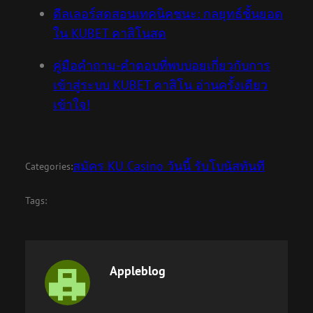
ดีลเลอร์สดสอนเทคนิคชนะ: กลยุทธ์ชั้นยอด
ใน KUBET คาสิโนสด
คู่มือคำถาม-คำตอบที่พบบ่อยเกี่ยวกับการ
เข้าสู่ระบบ KUBET คาสิโน อ่านครั้งเดียว
เข้าใจ!
สมัคร KU Casino วันนี้ รับโบนัสทันที
Categories:
Tags:
Appleblog