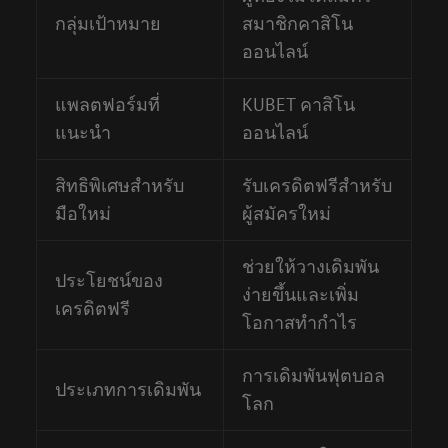
กลุ่มเป้าหมาย
สมาชิกคาสิโน
ออนไลน์
แพลตฟอร์มที่
KUBET คาสิโน
แนะนำ
ออนไลน์
สิทธิพิเศษสำหรับ
รับเครดิตฟรีสำหรับ
มือใหม่
ผู้สมัครใหม่
ช่วยให้วางเดิมพัน
ประโยชน์ของ
ง่ายขึ้นและเพิ่ม
เครดิตฟรี
โอกาสทำกำไร
การเดิมพันฟุตบอล
ประเภทการเดิมพัน
โลก