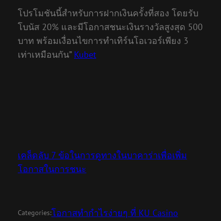
โปรโมชันนี้สำหรับการฝากเงินครั้งที่สอง โดยรับ
โบนัส 20% และมีโอกาสชนะเงินรางวัลสูงสุด 500
บาท พร้อมเงื่อนไขการทำเทิร์นโอเวอร์เพียง 3
เท่าเหมือนกัน”
Kubet
เคล็ดลับ 7 ข้อในการดูทางในบาคาร่าเพื่อเพิ่ม
โอกาสในการชนะ
โอกาสทำกำไรง่ายๆ ที่ KU Casino
Categories: