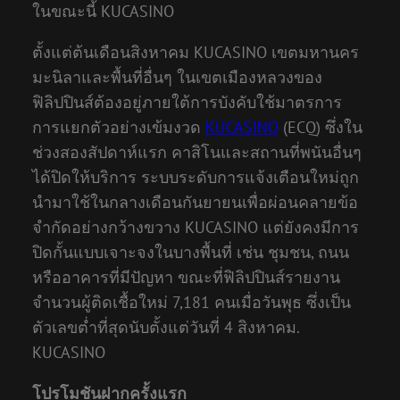
ในขณะนี้ KUCASINO
ตั้งแต่ต้นเดือนสิงหาคม KUCASINO เขตมหานคร
มะนิลาและพื้นที่อื่นๆ ในเขตเมืองหลวงของ
ฟิลิปปินส์ต้องอยู่ภายใต้การบังคับใช้มาตรการ
การแยกตัวอย่างเข้มงวด
KUCASINO
(ECQ) ซึ่งใน
ช่วงสองสัปดาห์แรก คาสิโนและสถานที่พนันอื่นๆ
ได้ปิดให้บริการ ระบบระดับการแจ้งเตือนใหม่ถูก
นำมาใช้ในกลางเดือนกันยายนเพื่อผ่อนคลายข้อ
จำกัดอย่างกว้างขวาง KUCASINO แต่ยังคงมีการ
ปิดกั้นแบบเจาะจงในบางพื้นที่ เช่น ชุมชน, ถนน
หรืออาคารที่มีปัญหา ขณะที่ฟิลิปปินส์รายงาน
จำนวนผู้ติดเชื้อใหม่ 7,181 คนเมื่อวันพุธ ซึ่งเป็น
ตัวเลขต่ำที่สุดนับตั้งแต่วันที่ 4 สิงหาคม.
KUCASINO
โปรโมชันฝากครั้งแรก