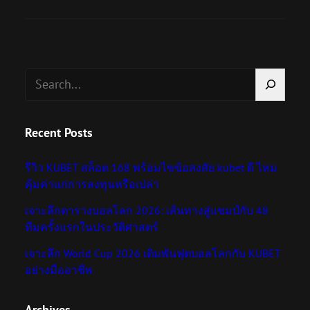
S
e
a
Recent Posts
r
c
รีวิว KUBET สล็อต 168 พร้อมไขข้อสงสัย kubet ดี ไหม
h
คุ้มค่าแก่การลงทุนหรือเปล่า
เจาะลึกตารางบอลโลก 2026: เส้นทางสู่แชมป์กับ 48
ทีมครั้งแรกในประวัติศาสตร์
เจาะลึก World Cup 2026 เดิมพันฟุตบอลโลกกับ KUBET
อย่างมืออาชีพ
Archives